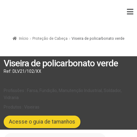
Início
Proteção de Cabeça
Viseira de policarbonato verde
Viseira de policarbonato verde
Ref:
DLV21/102/XX
Profissões : Farsa, Fundição, Manutenção Industrial, Soldador,
Vidraria
Produtos : Viseiras
Acesse o guia de tamanhos