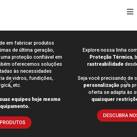
Explore nossa linha completa de Equipamentos de
Proteção Térmica
, beneficiando-se de total
rastreabilidade
desde o
design
até a entrega.
Seja você precisando de soluções térmicas padrão ou
personalização
para projetos específicos, nossa
Anterior
Próx
oferta se adapta às suas necessidades,
s
em
quaisquer restrições de pedido mínimo
.
DESCUBRA NOSSOS PRODUTOS