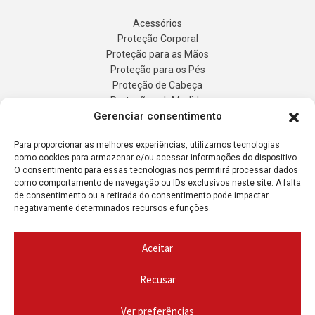
Acessórios
Proteção Corporal
Proteção para as Mãos
Proteção para os Pés
Proteção de Cabeça
Proteção sob Medida
Gerenciar consentimento
Registro de Energia
DL Equipement
Para proporcionar as melhores experiências, utilizamos tecnologias
Fabricaçao sob Medida
como cookies para armazenar e/ou acessar informações do dispositivo.
Produtos
O consentimento para essas tecnologias nos permitirá processar dados
Contato
como comportamento de navegação ou IDs exclusivos neste site. A falta
Solicitação de cotação
de consentimento ou a retirada do consentimento pode impactar
negativamente determinados recursos e funções.
A minha conta
Aceitar
Recusar
Ver preferências