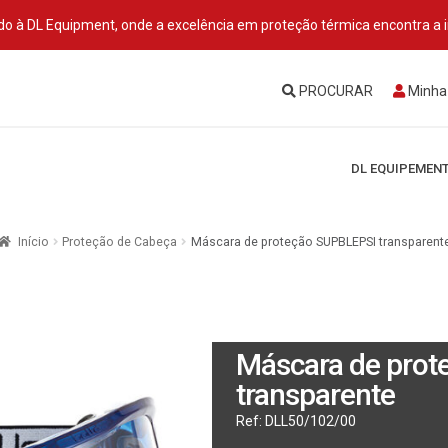
o à DL Equipment, onde a excelência em proteção térmica encontra a 
PROCURAR
Minha
DL EQUIPEMEN
Início
Proteção de Cabeça
Máscara de proteção SUPBLEPSI transparent
Máscara de pro
transparente
Ref:
DLL50/102/00