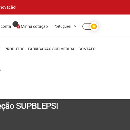
inovação!
0
 conta
Minha cotação
Português
T
PRODUTOS
FABRICAÇAO SOB MEDIDA
CONTATO
e
teção SUPBLEPSI