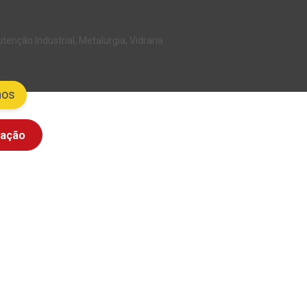
tenção Industrial, Metalurgia, Vidraria
hos
tação