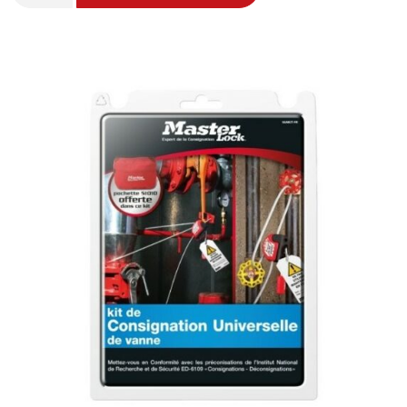
Kit
de
bloqueio
de
fluido