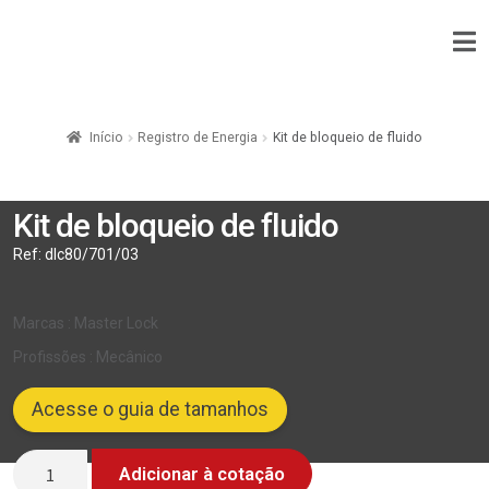
Início
Registro de Energia
Kit de bloqueio de fluido
Kit de bloqueio de fluido
Ref:
dlc80/701/03
Marcas : Master Lock
Profissões : Mecânico
Acesse o guia de tamanhos
Quantidade
Adicionar à cotação
de