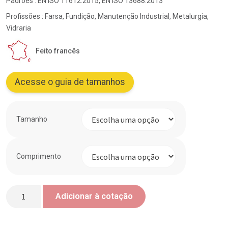
Padrões : EN ISO 11612:2015, EN ISO 13688:2013
Profissões : Farsa, Fundição, Manutenção Industrial, Metalurgia,
Vidraria
Feito francês
Acesse o guia de tamanhos
Tamanho
Comprimento
Quantidade
Adicionar à cotação
de
Avental
com