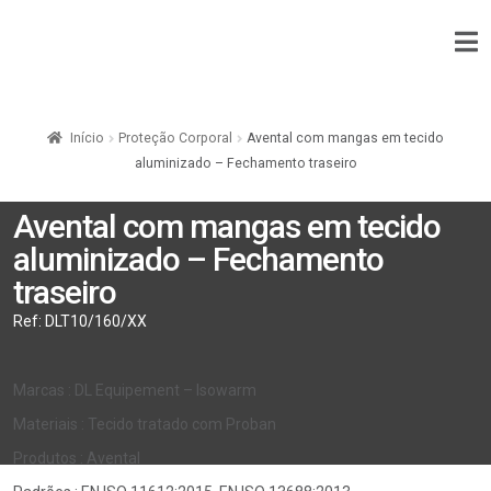
Início
Proteção Corporal
Avental com mangas em tecido
aluminizado – Fechamento traseiro
Avental com mangas em tecido
aluminizado – Fechamento
traseiro
Ref:
DLT10/160/XX
Marcas : DL Equipement – Isowarm
Materiais : Tecido tratado com Proban
Produtos : Avental