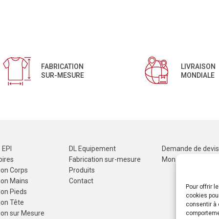
FABRICATION
LIVRAISON
SUR-MESURE
MONDIALE
 EPI
DL Equipement
Demande de devis
ires
Fabrication sur-mesure
Mon compte
ion Corps
Produits
ion Mains
Contact
Pour offrir 
ion Pieds
cookies pour
ion Tête
consentir à 
ion sur Mesure
comportement